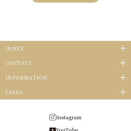
INDEX
CONTACT
祝泊結婚式
宮島結婚式
INFORMATION
お問い合わせ
any place
お着付・ヘアメイクのご予約
LINKS
お知らせ
フォトウェディング
藤田観光株式会社
Instagram
LGBT婚
ルメルシェ元宇品
YouTube