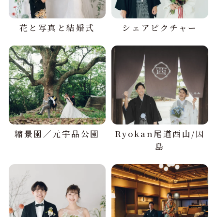
花と写真と結婚式
シェアピクチャー
縮景園／元宇品公園
Ryokan尾道西山/因
島